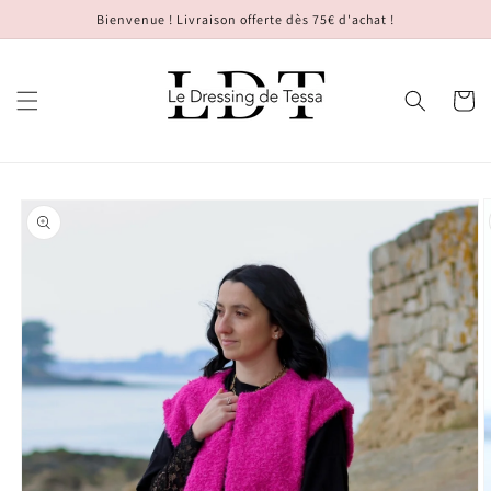
et passer
Bienvenue ! Livraison offerte dès 75€ d'achat !
au
contenu
Panier
Passer aux
informations
produits