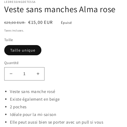
f
LEDRESSINGDETESSA
modale
m
Veste sans manches Alma rose
Prix
Prix
€15,00 EUR
€29,00 EUR
Épuisé
habituel
soldé
Taxes incluses.
Taille
Taille unique
Quantité
Réduire
Augmenter
la
la
quantité
quantité
Veste sans manche rosé
de
de
Existe également en beige
Veste
Veste
sans
sans
2 poches
manches
manches
Idéale pour la mi-saison
Alma
Alma
Elle peut aussi bien se porter avec un pull si vous
rose
rose