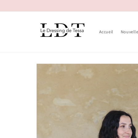
et passer
au
contenu
Accueil
Nouvelle
Passer aux
informations
produits