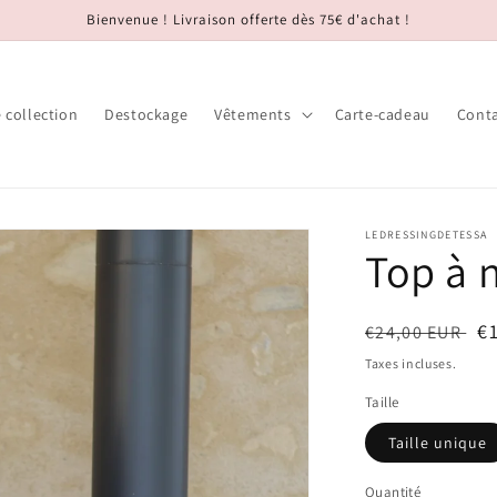
Bienvenue ! Livraison offerte dès 75€ d'achat !
 collection
Destockage
Vêtements
Carte-cadeau
Cont
LEDRESSINGDETESSA
Top à 
Prix
Pr
€
€24,00 EUR
habituel
s
Taxes incluses.
Taille
Taille unique
Quantité