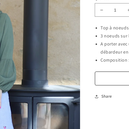
Réduire
la
quantité
Top à noeuds
de
3 noeuds sur 
Top
à
A porter avec
noeuds
débardeur en
Capucine
Composition 
Share