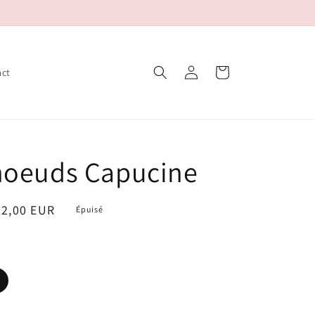
Connexion
Panier
act
noeuds Capucine
ix
12,00 EUR
Épuisé
oldé