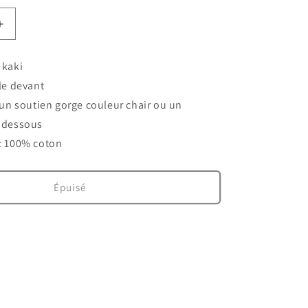
Augmenter
la
quantité
 kaki
de
le devant
Top
à
 un soutien gorge couleur chair ou un
noeuds
 dessous
Capucine
: 100% coton
Épuisé