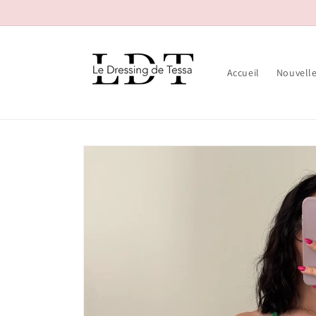
et passer
au
contenu
Accueil
Nouvelle
Passer aux
informations
produits