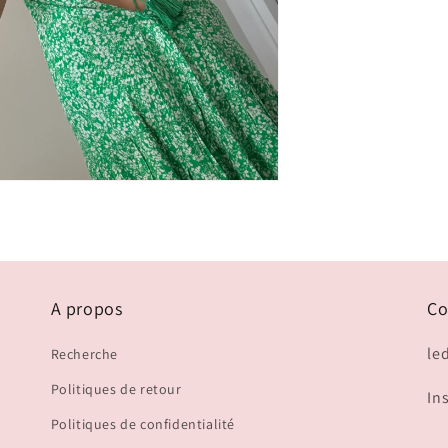
ir
ia
s
tre
ale
A propos
Co
le
Recherche
Politiques de retour
In
Politiques de confidentialité