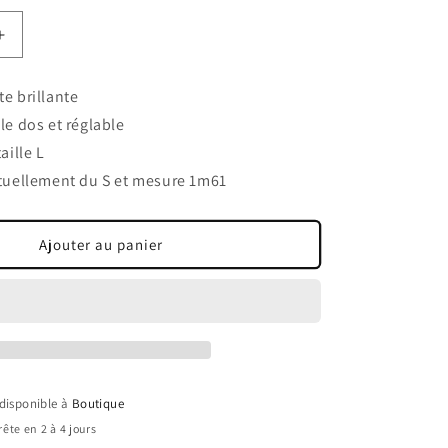
Augmenter
la
quantité
e brillante
de
le dos et réglable
Robe
verte
aille L
brillante
tuellement du S et mesure 1m61
Ajouter au panier
 disponible à
Boutique
ête en 2 à 4 jours