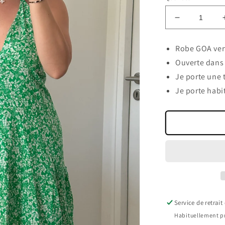
Réduire
la
quantité
Robe GOA vert
de
Ouverte dans 
Robe
verte
Je porte une t
brillante
Je porte habi
Service de retrait
Habituellement pr