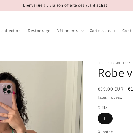
Bienvenue ! Livraison offerte dès 75€ d'achat !
 collection
Destockage
Vêtements
Carte-cadeau
Cont
LEDRESSINGDETESSA
Robe ve
Prix
Pr
€
€39,00 EUR
habituel
s
Taxes incluses.
Taille
L
Quantité