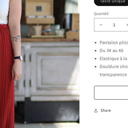
Taille unique
Quantité
Réduire
la
quantité
Pantalon pli
de
Du 34 au 46
Pantalon
plissé
Elastique à la
Cassandra
Doublure shor
rouille
transparence
Share