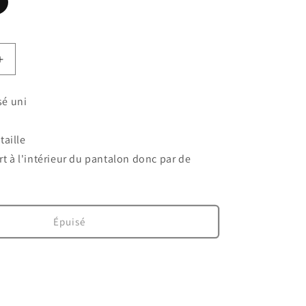
Augmenter
la
quantité
ssé uni
de
Pantalon
plissé
 taille
Cassandra
t à l'intérieur du pantalon donc par de
rouille
Épuisé