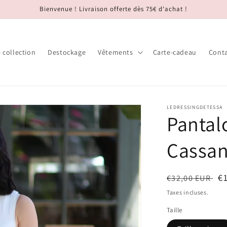
Bienvenue ! Livraison offerte dès 75€ d'achat !
 collection
Destockage
Vêtements
Carte-cadeau
Cont
LEDRESSINGDETESSA
Pantal
Cassan
Prix
Pr
€
€32,00 EUR
habituel
s
Taxes incluses.
Taille