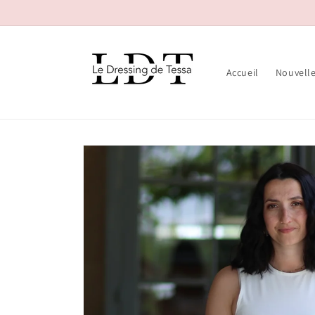
et passer
au
contenu
Accueil
Nouvelle
Passer aux
informations
produits