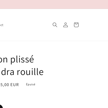
Connexion
Panier
act
on plissé
dra rouille
ix
15,00 EUR
Épuisé
oldé